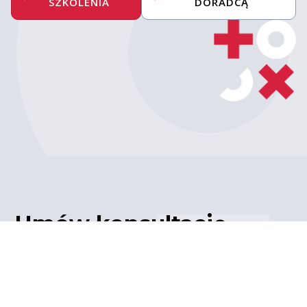
SZKOLENIA
DORADCĄ
Umów konsultację
z ekspertem
Porozmawiaj z naszym
ekspertem IT – poznaj