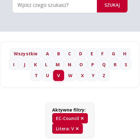
SZUKAJ
Wszystkie
A
B
C
D
E
F
G
H
I
J
K
L
M
N
O
P
Q
R
S
T
U
V
W
X
Y
Z
Aktywne filtry:
EC-Council ✕
Litera: V ✕