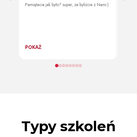
Pamiętacie jak było? super, że byliście z Nami:)
Od 11 
program
POKAŻ
POK
Typy szkoleń