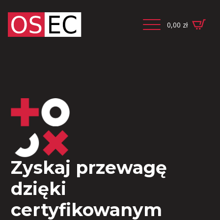
0,00
zł
Zyskaj przewagę
dzięki
certyfikowanym