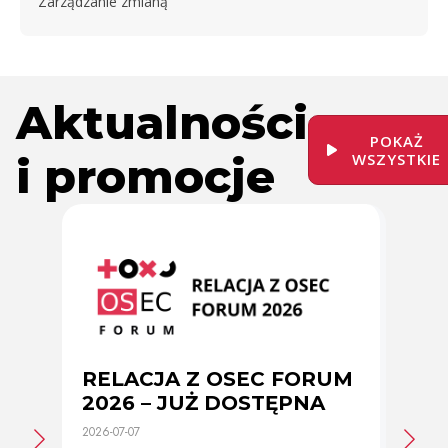
Zarządzanie zmianą
Aktualności
POKAŻ
i promocje
WSZYSTKIE
RELACJA Z OSEC FORUM
Zmi
2026 – JUŻ DOSTĘPNA
cer
2026-07-07
2026-0