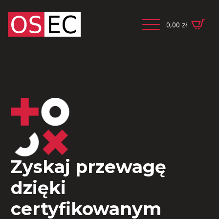
0,00
zł
Zyskaj przewagę
dzięki
certyfikowanym