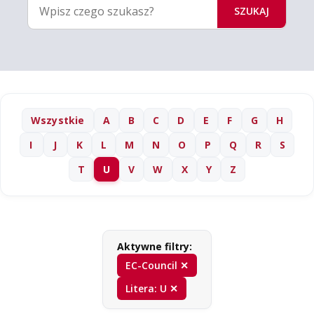
SZUKAJ
Wszystkie
A
B
C
D
E
F
G
H
I
J
K
L
M
N
O
P
Q
R
S
T
U
V
W
X
Y
Z
Aktywne filtry:
EC-Council ✕
Litera: U ✕