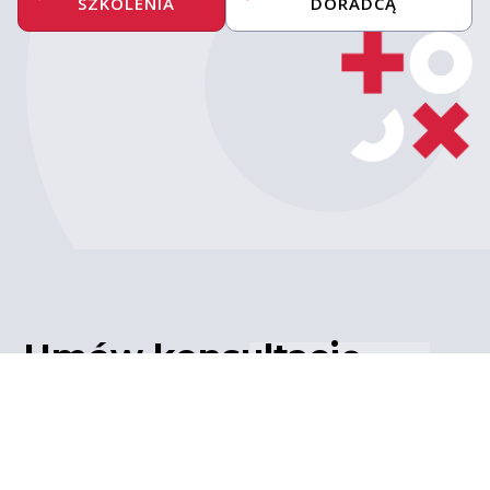
SZKOLENIA
DORADCĄ
Umów konsultację
z ekspertem
Porozmawiaj z naszym
ekspertem IT – poznaj