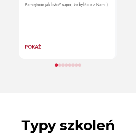
Pamiętacie jak było? super, że byliście z Nami:)
Od 11 
program
POKAŻ
POK
Typy szkoleń