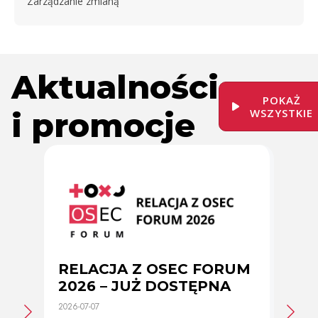
Zarządzanie zmianą
Aktualności
POKAŻ
i promocje
WSZYSTKIE
RELACJA Z OSEC FORUM
Zmi
2026 – JUŻ DOSTĘPNA
cer
2026-07-07
2026-0