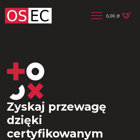
0,00
zł
Zyskaj przewagę
dzięki
certyfikowanym