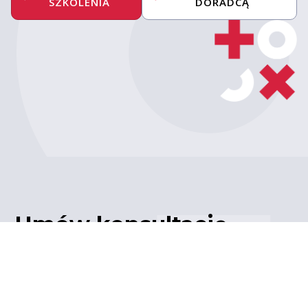
SZKOLENIA
DORADCĄ
Umów konsultację
z ekspertem
Porozmawiaj z naszym
ekspertem IT – poznaj