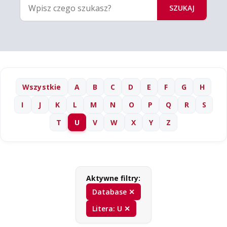
SZUKAJ
Wszystkie
A
B
C
D
E
F
G
H
I
J
K
L
M
N
O
P
Q
R
S
T
U
V
W
X
Y
Z
Aktywne filtry:
Database ✕
Litera: U ✕