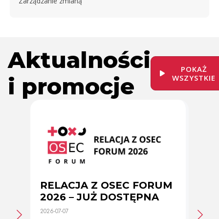
Zarządzanie zmianą
Aktualności
POKAŻ
i promocje
WSZYSTKIE
RELACJA Z OSEC FORUM
Zmi
2026 – JUŻ DOSTĘPNA
cer
2026-07-07
2026-0