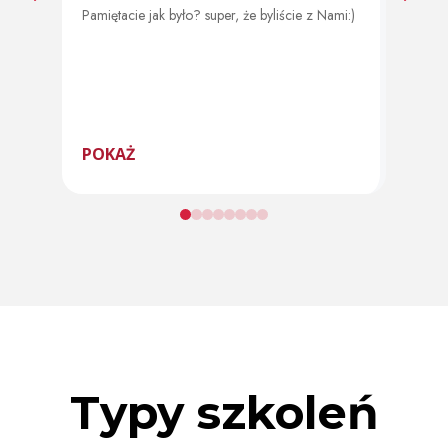
Pamiętacie jak było? super, że byliście z Nami:)
Od 11 
program
POKAŻ
POK
Typy szkoleń