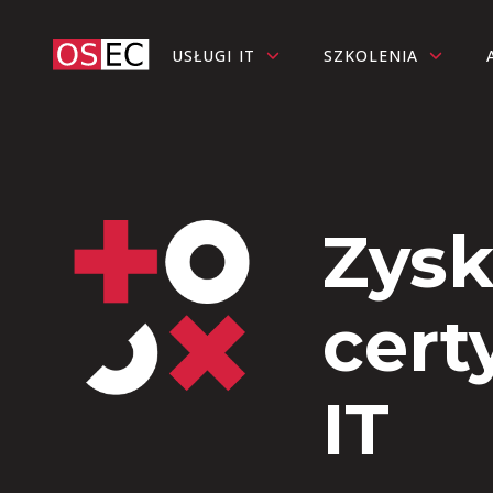
USŁUGI IT
SZKOLENIA
Zysk
cert
IT