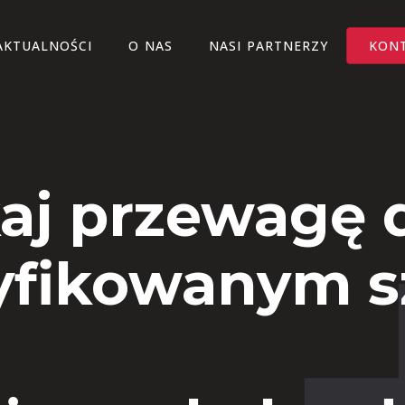
AKTUALNOŚCI
O NAS
NASI PARTNERZY
KON
aj przewagę d
yfikowanym 