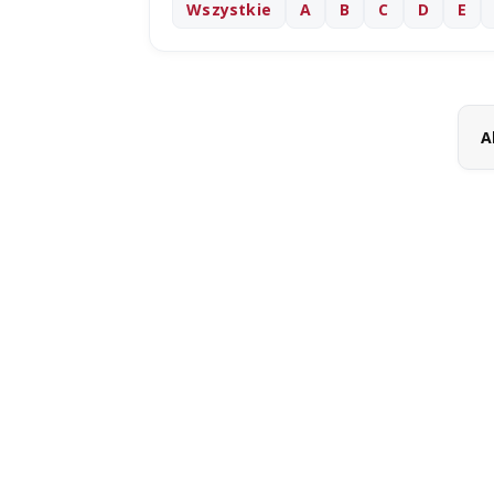
Wszystkie
A
B
C
D
E
A