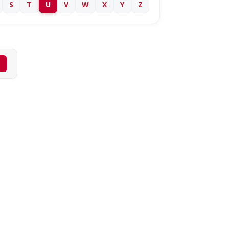
S
T
U
V
W
X
Y
Z
✕