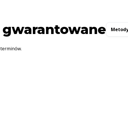
 gwarantowane
Metody
 terminów.