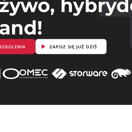
 żywo, hybryd
and!
SZKOLENIA
ZAPISZ SIĘ JUŻ DZIŚ