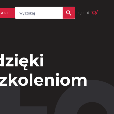
Search
TAKT
0,00
zł
for:
zięki
szkoleniom