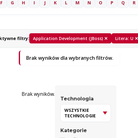
F
G
H
I
J
K
L
M
N
O
P
Q
R
ktywne filtry:
Application Development (JBoss) ✕
Litera: U 
Brak wyników dla wybranych filtrów.
Brak wyników.
Technologia
Kategorie