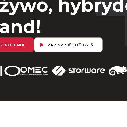
 żywo, hybryd
and!
SZKOLENIA
ZAPISZ SIĘ JUŻ DZIŚ