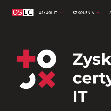
USŁUGI IT
SZKOLENIA
Zysk
cert
IT