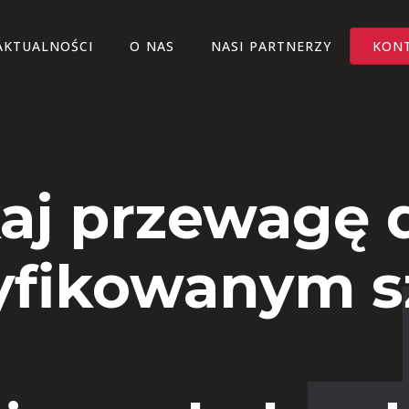
AKTUALNOŚCI
O NAS
NASI PARTNERZY
KON
aj przewagę d
yfikowanym 