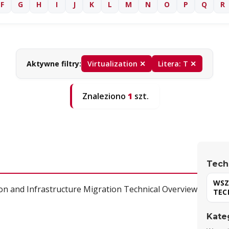
F
G
H
I
J
K
L
M
N
O
P
Q
R
Aktywne filtry:
Virtualization ✕
Litera: T ✕
Znaleziono
1
szt.
Tech
ion and Infrastructure Migration Technical Overview
Kate