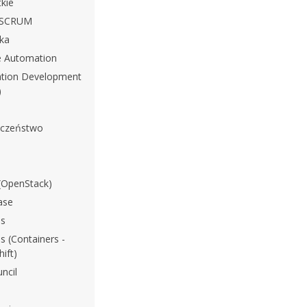
kie
i SCRUM
yka
e Automation
ation Development
)
eczeństwo
(OpenStack)
ase
s
 (Containers -
ift)
ncil