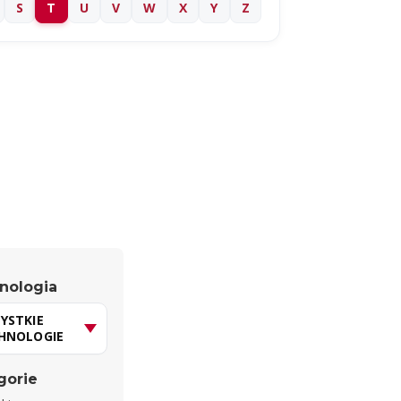
S
T
U
V
W
X
Y
Z
nologia
gorie