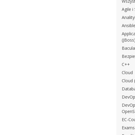
Wszyst
Agile 
Analit
Ansibl
Applic
(JBoss
Bacula
Bezpi
C++
Cloud
Cloud 
Datab
DevOp
DevOps
OpenSh
EC-Cou
Exams