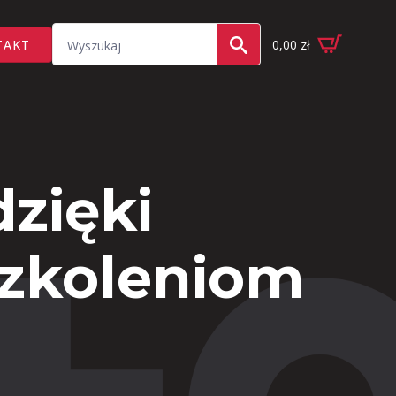
Search
TAKT
0,00
zł
for:
zięki
szkoleniom