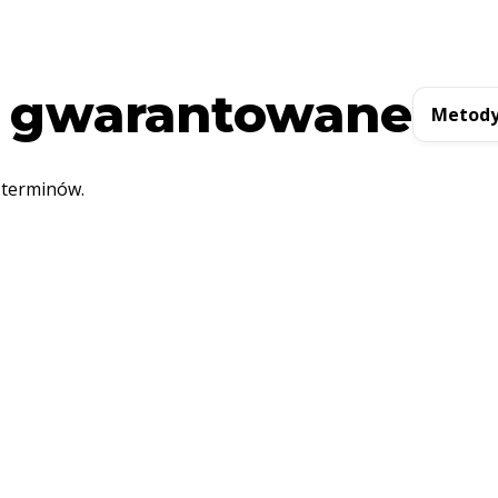
 gwarantowane
Metody
 terminów.