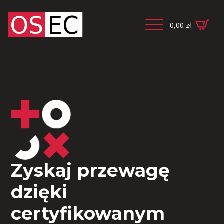
0,00
zł
Zyskaj przewagę
dzięki
certyfikowanym