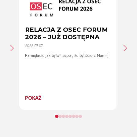
RELACJA Z OSEC FORUM
Zmi
2026 – JUŻ DOSTĘPNA
cer
2026-07-07
2026-0
Pamiętacie jak było? super, że byliście z Nami:)
Od 11 
program
POKAŻ
POK