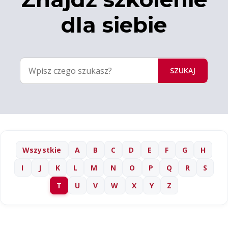
dla siebie
SZUKAJ
Wszystkie
A
B
C
D
E
F
G
H
I
J
K
L
M
N
O
P
Q
R
S
T
U
V
W
X
Y
Z