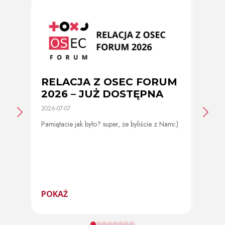
RELACJA Z OSEC FORUM
Zmi
2026 – JUŻ DOSTĘPNA
cer
2026-07-07
2026-0
Pamiętacie jak było? super, że byliście z Nami:)
Od 11 
program
POKAŻ
POK