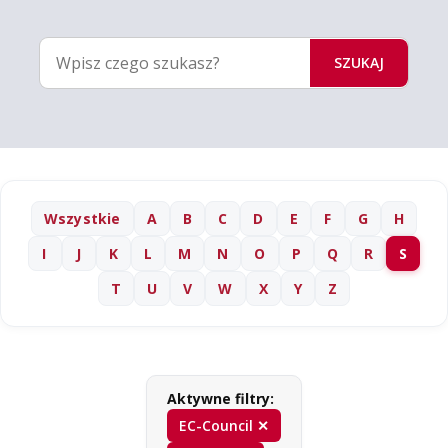
SZUKAJ
Wszystkie
A
B
C
D
E
F
G
H
I
J
K
L
M
N
O
P
Q
R
S
T
U
V
W
X
Y
Z
Aktywne filtry:
EC-Council ✕