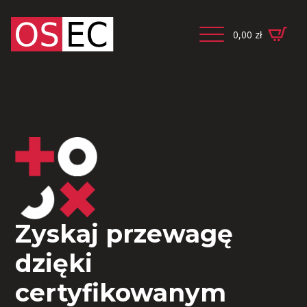
0,00
zł
Zyskaj przewagę
dzięki
certyfikowanym