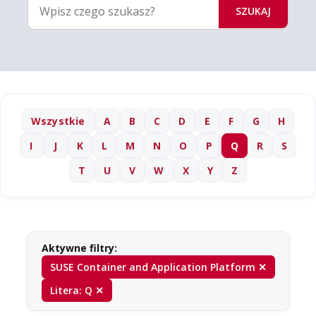
SZUKAJ
Wszystkie
A
B
C
D
E
F
G
H
I
J
K
L
M
N
O
P
Q
R
S
T
U
V
W
X
Y
Z
Aktywne filtry:
SUSE Container and Application Platform ✕
Litera: Q ✕