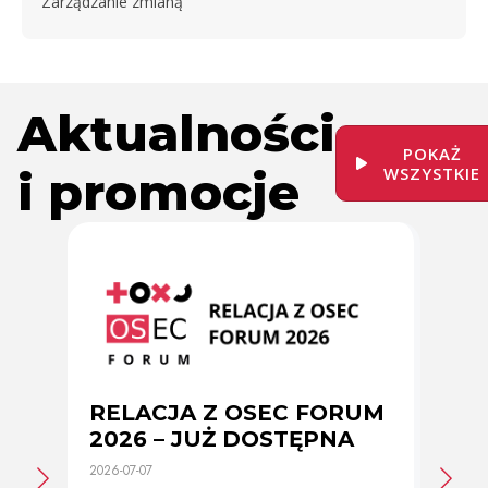
Zarządzanie zmianą
Aktualności
POKAŻ
i promocje
WSZYSTKIE
RELACJA Z OSEC FORUM
Zmi
2026 – JUŻ DOSTĘPNA
cer
2026-07-07
2026-0