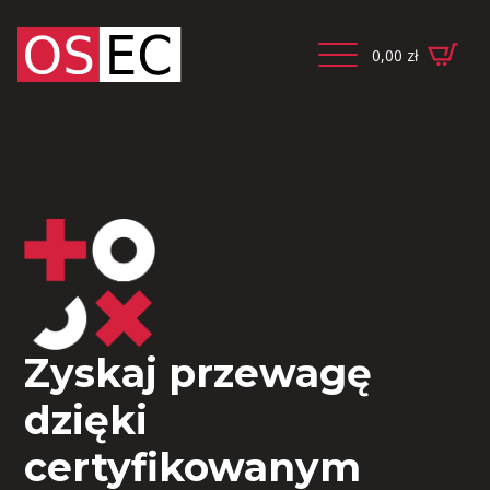
0,00
zł
Zyskaj przewagę
dzięki
certyfikowanym