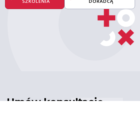
SZKOLENIA
DORADCĄ
Umów konsultację
z ekspertem
Porozmawiaj z naszym
ekspertem IT – poznaj