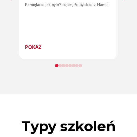
Pamiętacie jak było? super, że byliście z Nami:)
Od 11 
program
POKAŻ
POK
Typy szkoleń