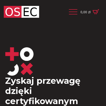
0,00
zł
Zyskaj przewagę
dzięki
certyfikowanym