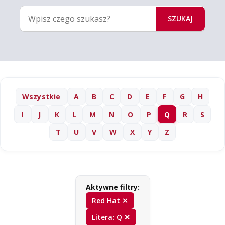
SZUKAJ
Wszystkie
A
B
C
D
E
F
G
H
I
J
K
L
M
N
O
P
Q
R
S
T
U
V
W
X
Y
Z
Aktywne filtry:
Red Hat ✕
Litera: Q ✕