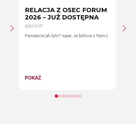
RELACJA Z OSEC FORUM
Zmi
2026 – JUŻ DOSTĘPNA
cer
2026-07-07
2026-0
Pamiętacie jak było? super, że byliście z Nami:)
Od 11 
program
POKAŻ
POK