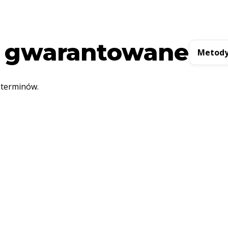
 gwarantowane
Metody
 terminów.