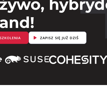
 żywo, hybryd
and!
SZKOLENIA
ZAPISZ SIĘ JUŻ DZIŚ