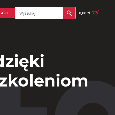
Search
TAKT
0,00
zł
for:
zięki
szkoleniom