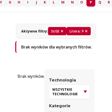
F
G
H
I
J
K
L
M
N
O
P
Q
R
Aktywne filtry:
SUSE ✕
Litera: P ✕
Brak wyników dla wybranych filtrów.
Brak wyników.
Technologia
Kategorie