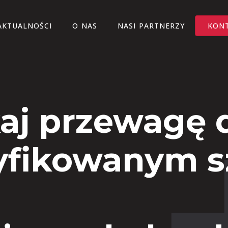
AKTUALNOŚCI
O NAS
NASI PARTNERZY
KON
aj przewagę d
yfikowanym 