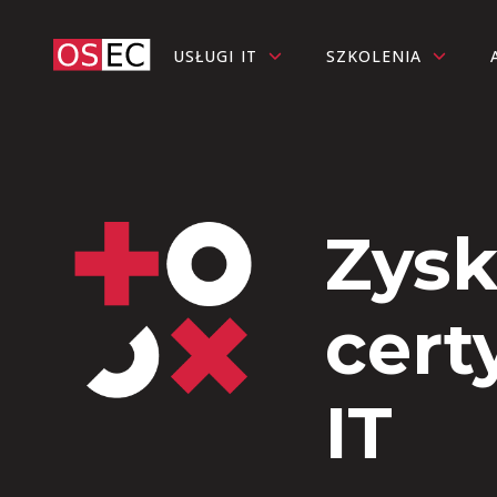
USŁUGI IT
SZKOLENIA
Zysk
cert
IT