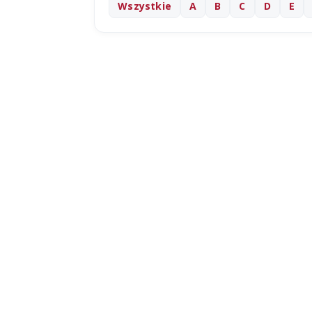
Wszystkie
A
B
C
D
E