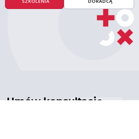
SZKOLENIA
DORADCĄ
Umów konsultację
z ekspertem
Porozmawiaj z naszym
ekspertem IT – poznaj