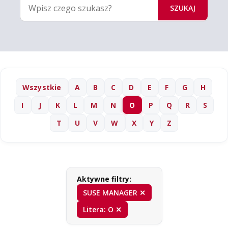
SZUKAJ
Wszystkie
A
B
C
D
E
F
G
H
I
J
K
L
M
N
O
P
Q
R
S
T
U
V
W
X
Y
Z
Aktywne filtry:
SUSE MANAGER ✕
Litera: O ✕