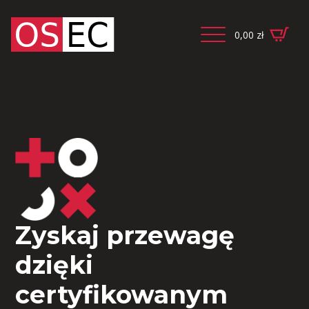
0,00
zł
Zyskaj przewagę
dzięki
certyfikowanym