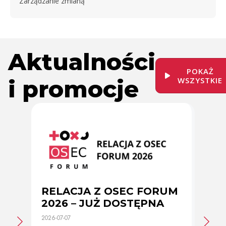
Zarządzanie zmianą
Aktualności
POKAŻ
i promocje
WSZYSTKIE
RELACJA Z OSEC FORUM
Zmi
2026 – JUŻ DOSTĘPNA
cer
2026-07-07
2026-0