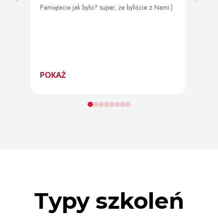
Pamiętacie jak było? super, że byliście z Nami:)
Od 11 
program
POKAŻ
POK
Typy szkoleń