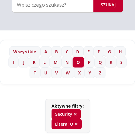
SZUKAJ
Wszystkie
A
B
C
D
E
F
G
H
I
J
K
L
M
N
O
P
Q
R
S
T
U
V
W
X
Y
Z
Aktywne filtry:
Security ✕
Litera: O ✕