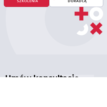
SZKOLENIA
DORADCĄ
Umów konsultację
z ekspertem
Porozmawiaj z naszym
ekspertem IT – poznaj