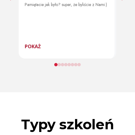
Pamiętacie jak było? super, że byliście z Nami:)
Od 11 
program
POKAŻ
POK
Typy szkoleń