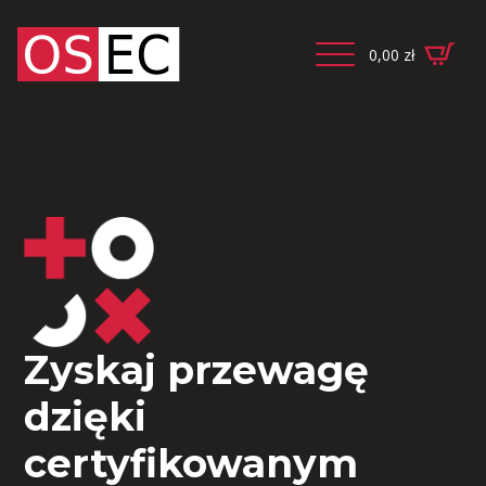
0,00
zł
Zyskaj przewagę
dzięki
certyfikowanym