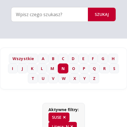
SZUKAJ
Wszystkie
A
B
C
D
E
F
G
H
I
J
K
L
M
N
O
P
Q
R
S
T
U
V
W
X
Y
Z
Aktywne filtry:
SUSE ✕
Litera: N ✕