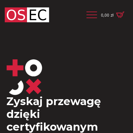
0,00
zł
Zyskaj przewagę
dzięki
certyfikowanym