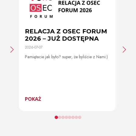
RELACJA Z OSEC FORUM
Zmi
2026 – JUŻ DOSTĘPNA
cer
2026-07-07
2026-0
Pamiętacie jak było? super, że byliście z Nami:)
Od 11 
program
POKAŻ
POK