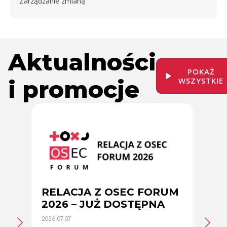
Zarządzanie zmianą
Aktualności
POKAŻ
i promocje
WSZYSTKIE
RELACJA Z OSEC FORUM
Zmi
2026 – JUŻ DOSTĘPNA
cer
2026-07-07
2026-0