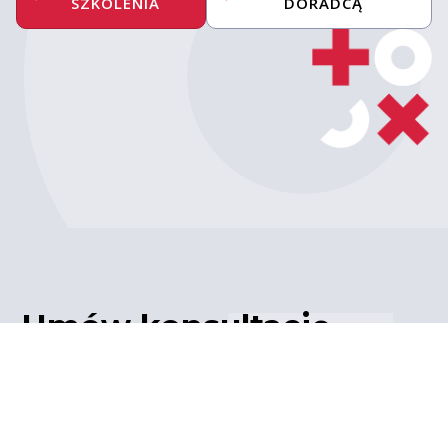
SZKOLENIA
DORADCĄ
Umów konsultację
z ekspertem
Porozmawiaj z naszym
ekspertem IT – poznaj