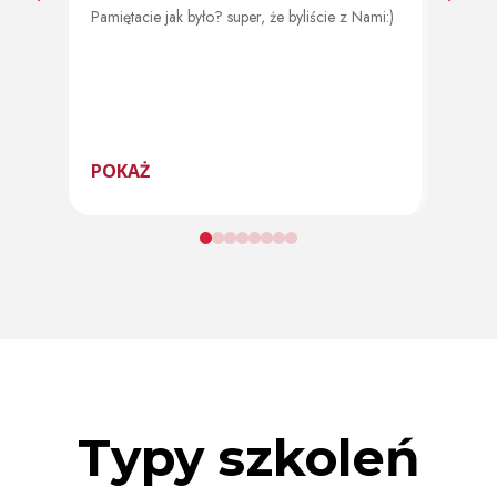
Pamiętacie jak było? super, że byliście z Nami:)
Od 11 
program
POKAŻ
POK
Typy szkoleń