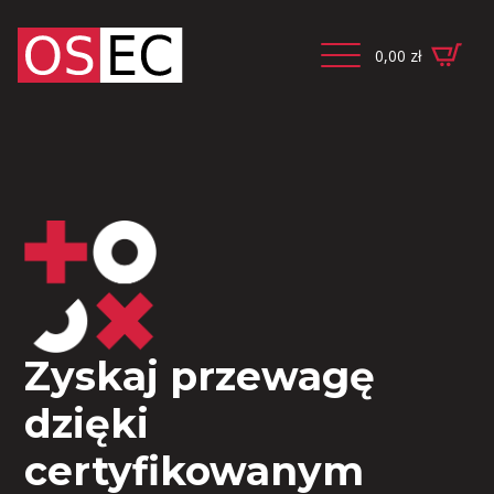
0,00
zł
Zyskaj przewagę
dzięki
certyfikowanym