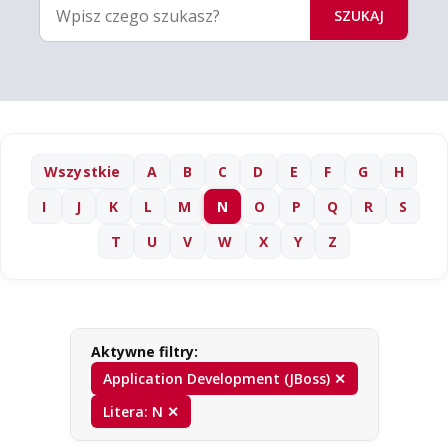
SZUKAJ
Wszystkie
A
B
C
D
E
F
G
H
I
J
K
L
M
N
O
P
Q
R
S
T
U
V
W
X
Y
Z
Aktywne filtry:
Application Development (JBoss) ✕
Litera: N ✕