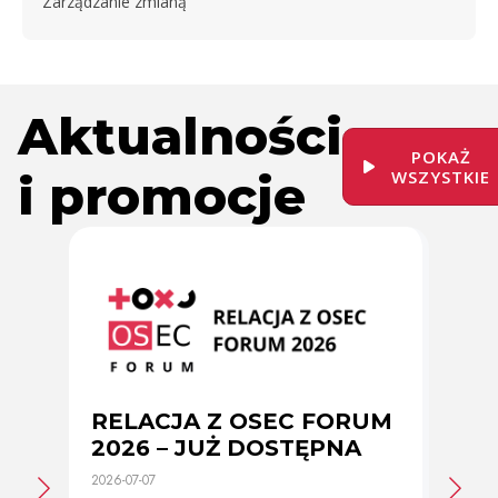
Zarządzanie zmianą
Aktualności
POKAŻ
i promocje
WSZYSTKIE
RELACJA Z OSEC FORUM
Zmi
2026 – JUŻ DOSTĘPNA
cer
2026-07-07
2026-0