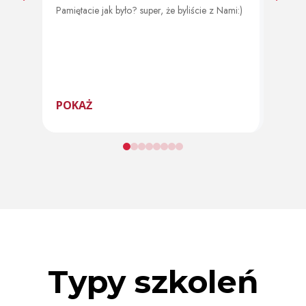
Pamiętacie jak było? super, że byliście z Nami:)
Od 11 
program
POKAŻ
POK
Typy szkoleń