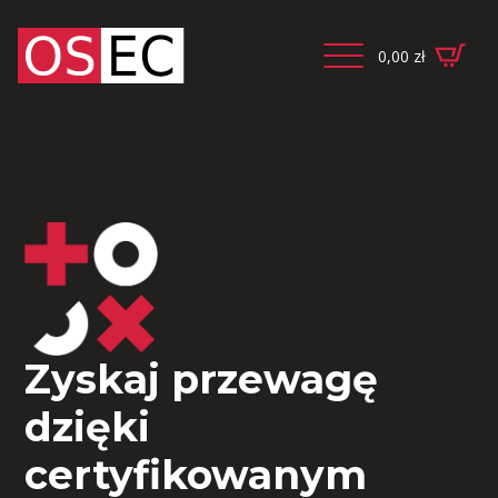
0,00
zł
Zyskaj przewagę
dzięki
certyfikowanym