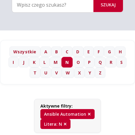
SZUKAJ
Wszystkie
A
B
C
D
E
F
G
H
I
J
K
L
M
N
O
P
Q
R
S
T
U
V
W
X
Y
Z
Aktywne filtry:
Ansible Automation ✕
Litera: N ✕