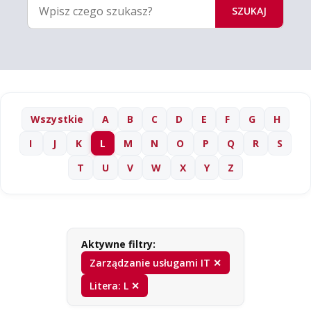
SZUKAJ
Wszystkie
A
B
C
D
E
F
G
H
I
J
K
L
M
N
O
P
Q
R
S
T
U
V
W
X
Y
Z
Aktywne filtry:
Zarządzanie usługami IT ✕
Litera: L ✕