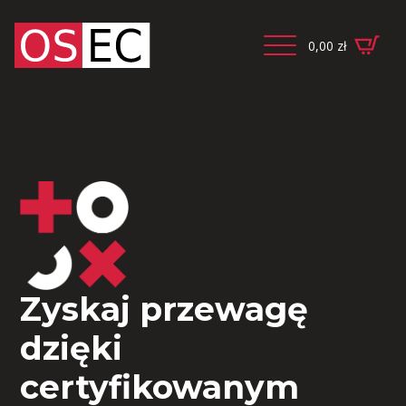
0,00
zł
Zyskaj przewagę
dzięki
certyfikowanym