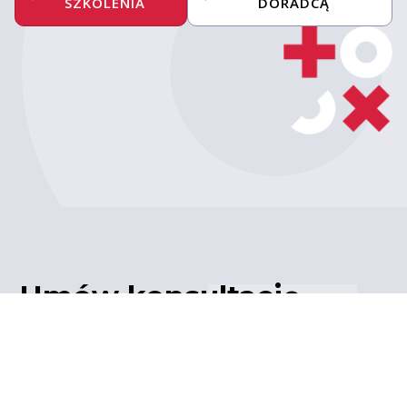
SZKOLENIA
DORADCĄ
Umów konsultację
z ekspertem
Porozmawiaj z naszym
ekspertem IT – poznaj