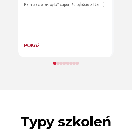
Pamiętacie jak było? super, że byliście z Nami:)
Od 11 
program
POKAŻ
POK
Typy szkoleń