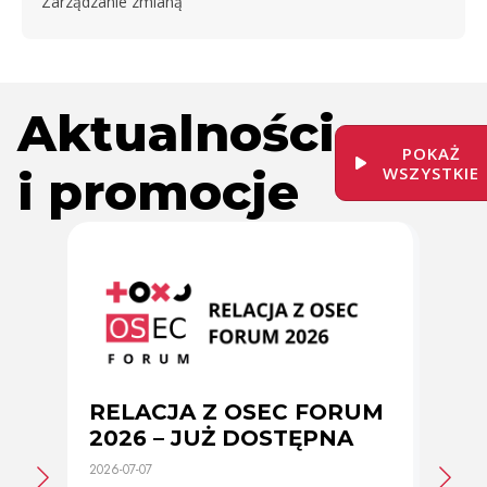
Zarządzanie zmianą
Aktualności
POKAŻ
i promocje
WSZYSTKIE
RELACJA Z OSEC FORUM
Zmi
2026 – JUŻ DOSTĘPNA
cer
2026-07-07
2026-0