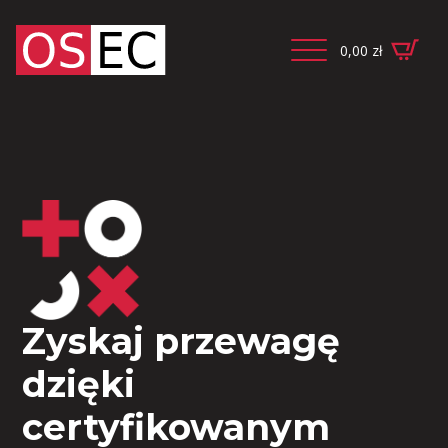
0,00
zł
Zyskaj przewagę
dzięki
certyfikowanym