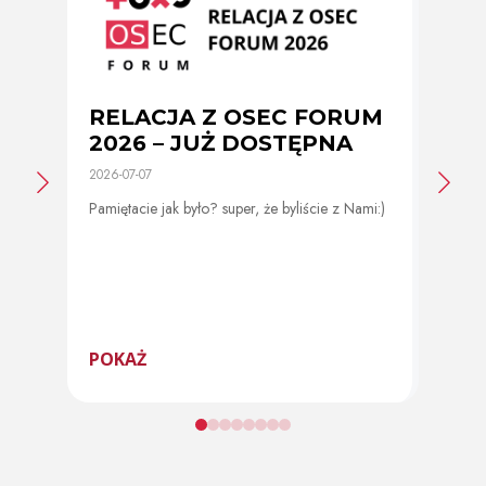
RELACJA Z OSEC FORUM
Zmi
2026 – JUŻ DOSTĘPNA
cer
2026-07-07
2026-0
Pamiętacie jak było? super, że byliście z Nami:)
Od 11 
program
POKAŻ
POK