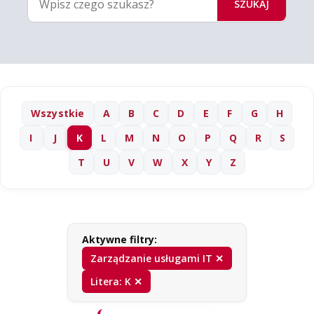
SZUKAJ
Wszystkie
A
B
C
D
E
F
G
H
I
J
K
L
M
N
O
P
Q
R
S
T
U
V
W
X
Y
Z
Aktywne filtry:
Zarządzanie usługami IT ✕
Litera: K ✕