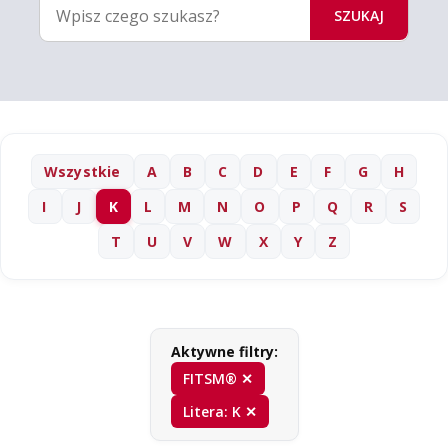
SZUKAJ
Wszystkie
A
B
C
D
E
F
G
H
I
J
K
L
M
N
O
P
Q
R
S
T
U
V
W
X
Y
Z
Aktywne filtry:
FITSM® ✕
Litera: K ✕