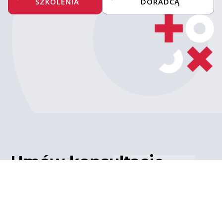
SZKOLENIA
DORADCĄ
Umów konsultację
z ekspertem
Porozmawiaj z naszym
ekspertem IT – poznaj