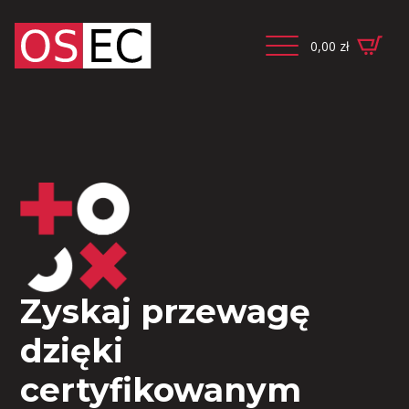
0,00
zł
Zyskaj przewagę
dzięki
certyfikowanym