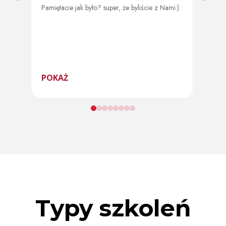
Pamiętacie jak było? super, że byliście z Nami:)
Od 11 
program
POKAŻ
POK
Typy szkoleń