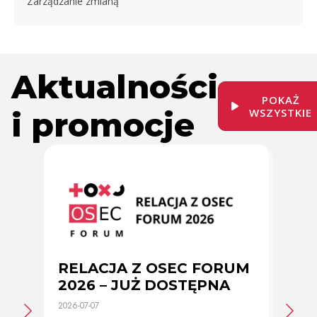
Zarządzanie zmianą
Aktualności
POKAŻ
i promocje
WSZYSTKIE
RELACJA Z OSEC FORUM
Zmi
2026 – JUŻ DOSTĘPNA
cer
2026-07-07
2026-0