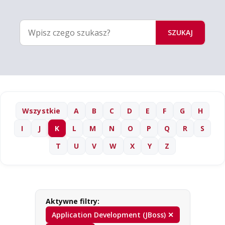
SZUKAJ
Wszystkie
A
B
C
D
E
F
G
H
I
J
K
L
M
N
O
P
Q
R
S
T
U
V
W
X
Y
Z
Aktywne filtry:
Application Development (JBoss) ✕