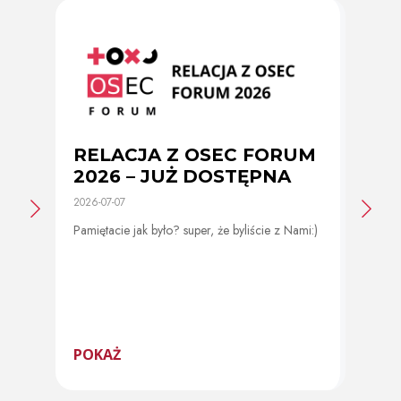
RELACJA Z OSEC FORUM
Zmi
2026 – JUŻ DOSTĘPNA
cer
2026-07-07
2026-0
Pamiętacie jak było? super, że byliście z Nami:)
Od 11 
program
POKAŻ
POK