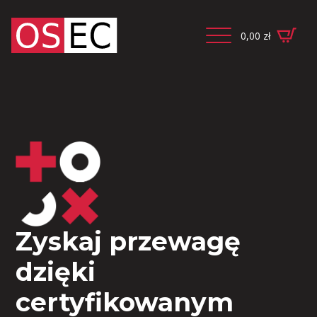
0,00
zł
Zyskaj przewagę
dzięki
certyfikowanym