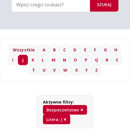
SZUKAJ
Wszystkie
A
B
C
D
E
F
G
H
I
J
K
L
M
N
O
P
Q
R
S
T
U
V
W
X
Y
Z
Aktywne filtry:
Bezpieczeństwo ✕
Litera: J ✕