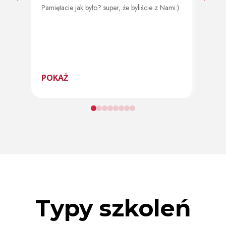
Pamiętacie jak było? super, że byliście z Nami:)
Od 11 
program
POKAŻ
POK
Typy szkoleń