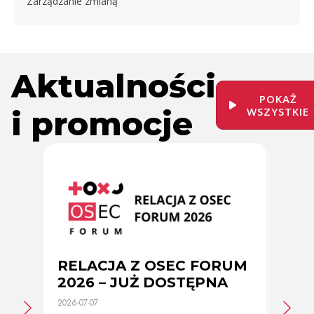
Zarządzanie zmianą
Aktualności
POKAŻ
i promocje
WSZYSTKIE
RELACJA Z OSEC FORUM
Zmi
2026 – JUŻ DOSTĘPNA
cer
2026-07-07
2026-0