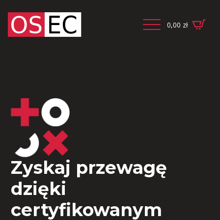
0,00
zł
Zyskaj przewagę
dzięki
certyfikowanym