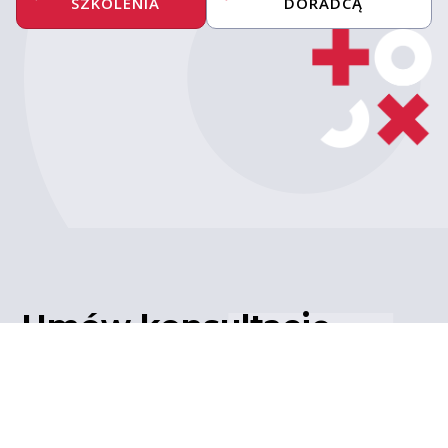
SZKOLENIA
DORADCĄ
Umów konsultację
z ekspertem
Porozmawiaj z naszym
ekspertem IT – poznaj