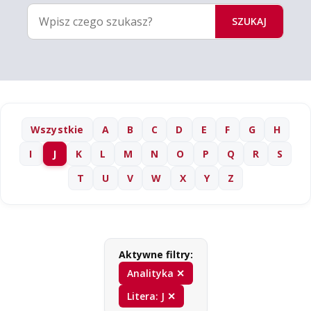
SZUKAJ
Wszystkie
A
B
C
D
E
F
G
H
I
J
K
L
M
N
O
P
Q
R
S
T
U
V
W
X
Y
Z
Aktywne filtry:
Analityka ✕
Litera: J ✕