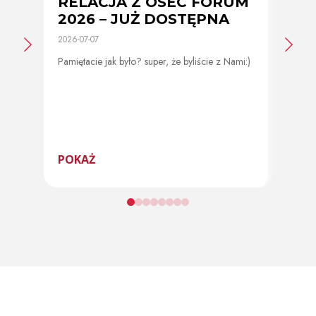
RELACJA Z OSEC FORUM
Zmi
2026 – JUŻ DOSTĘPNA
cer
2026-07-07
2026-0
Pamiętacie jak było? super, że byliście z Nami:)
Od 11 
program
POKAŻ
POK