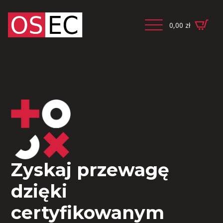
0,00
zł
Zyskaj przewagę
dzięki
certyfikowanym