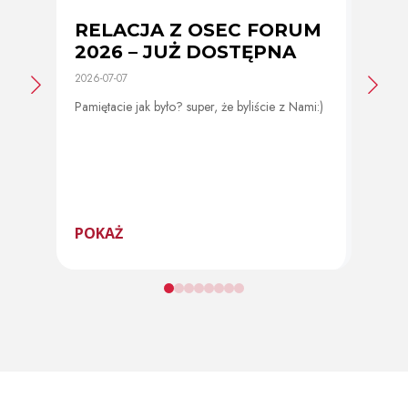
RELACJA Z OSEC FORUM
Zmi
2026 – JUŻ DOSTĘPNA
cer
2026-07-07
2026-0
Pamiętacie jak było? super, że byliście z Nami:)
Od 11 
program
POKAŻ
POK