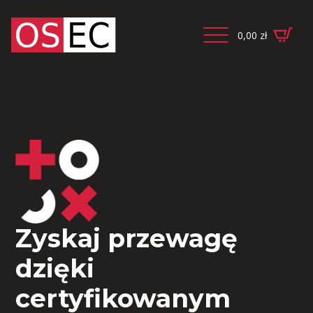
0,00
zł
Zyskaj przewagę
dzięki
certyfikowanym