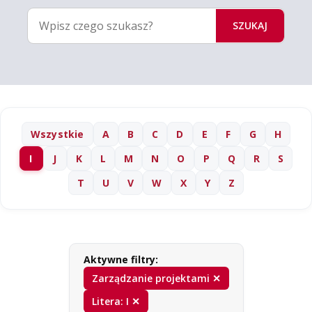
SZUKAJ
Wszystkie
A
B
C
D
E
F
G
H
I
J
K
L
M
N
O
P
Q
R
S
T
U
V
W
X
Y
Z
Aktywne filtry:
Zarządzanie projektami ✕
Litera: I ✕