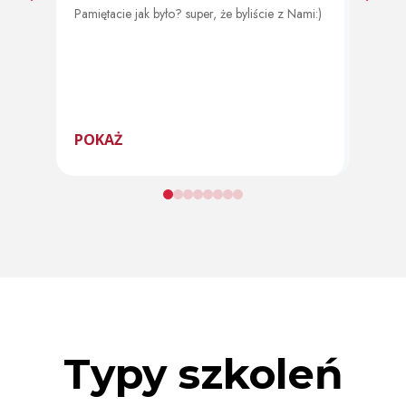
Pamiętacie jak było? super, że byliście z Nami:)
Od 11 
program
POKAŻ
POK
Typy szkoleń