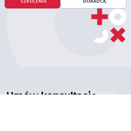
SZKOLENIA
DORADCĄ
Umów konsultację
z ekspertem
Porozmawiaj z naszym
ekspertem IT – poznaj