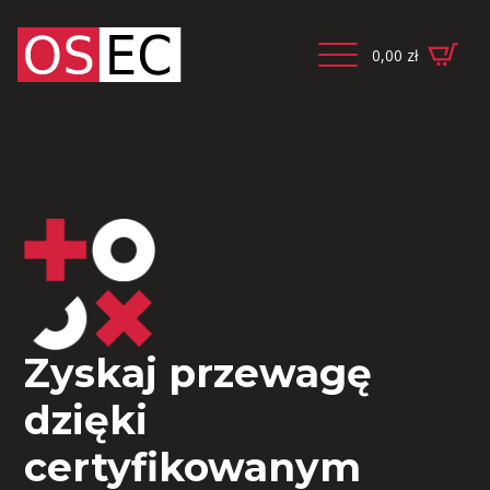
0,00
zł
Zyskaj przewagę
dzięki
certyfikowanym