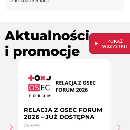
Zarządzanie zmianą
Aktualności
POKAŻ
i promocje
WSZYSTKIE
RELACJA Z OSEC FORUM
Zmi
2026 – JUŻ DOSTĘPNA
cer
2026-07-07
2026-0