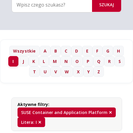
SZUKAJ
Wszystkie
A
B
C
D
E
F
G
H
I
J
K
L
M
N
O
P
Q
R
S
T
U
V
W
X
Y
Z
Aktywne filtry:
SUSE Container and Application Platform ✕
Litera: I ✕