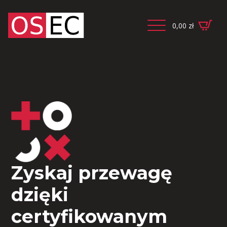
0,00
zł
Zyskaj przewagę
dzięki
certyfikowanym