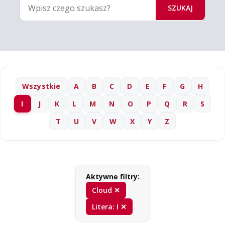
SZUKAJ
Wszystkie
A
B
C
D
E
F
G
H
I
J
K
L
M
N
O
P
Q
R
S
T
U
V
W
X
Y
Z
Aktywne filtry:
Cloud ✕
Litera: I ✕