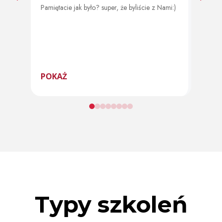
Pamiętacie jak było? super, że byliście z Nami:)
Od 11 
program
POKAŻ
POK
Typy szkoleń