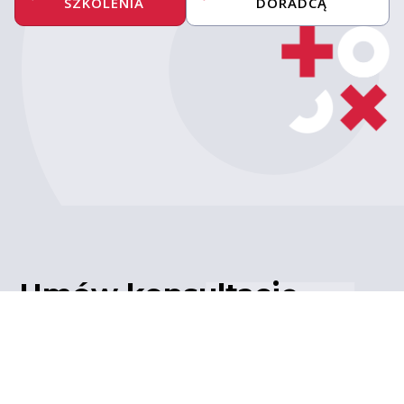
SZKOLENIA
DORADCĄ
Umów konsultację
z ekspertem
Porozmawiaj z naszym
ekspertem IT – poznaj