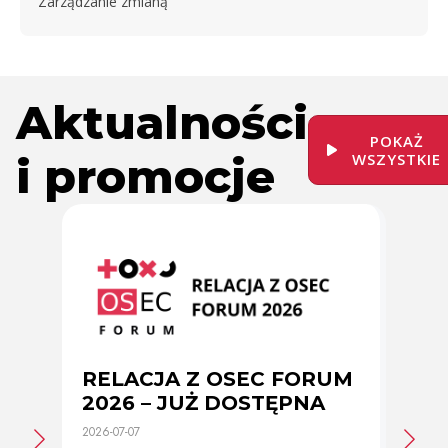
Zarządzanie zmianą
Aktualności
POKAŻ
i promocje
WSZYSTKIE
RELACJA Z OSEC FORUM
Zmi
2026 – JUŻ DOSTĘPNA
cer
2026-07-07
2026-0