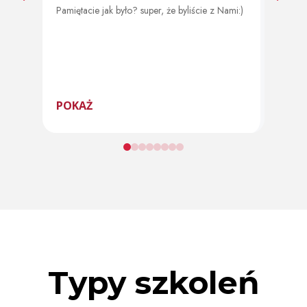
Pamiętacie jak było? super, że byliście z Nami:)
Od 11 
program
POKAŻ
POK
Typy szkoleń