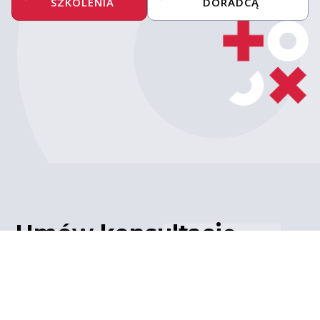
SZKOLENIA
DORADCĄ
Umów konsultację
z ekspertem
Porozmawiaj z naszym
ekspertem IT – poznaj