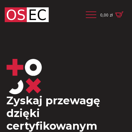
0,00
zł
Zyskaj przewagę
dzięki
certyfikowanym