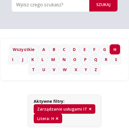
SZUKAJ
Wszystkie
A
B
C
D
E
F
G
H
I
J
K
L
M
N
O
P
Q
R
S
T
U
V
W
X
Y
Z
Aktywne filtry:
Zarządzanie usługami IT ✕
Litera: H ✕