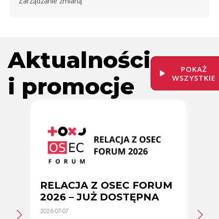
Zarządzanie zmianą
Aktualności
POKAŻ
i promocje
WSZYSTKIE
RELACJA Z OSEC FORUM
Zmi
2026 – JUŻ DOSTĘPNA
cer
2026-07-07
2026-0