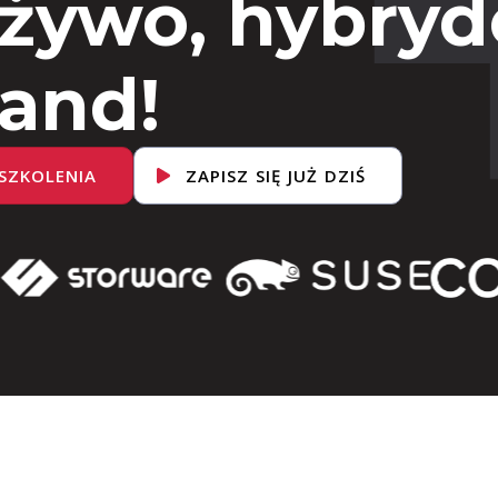
 żywo, hybryd
and!
SZKOLENIA
ZAPISZ SIĘ JUŻ DZIŚ