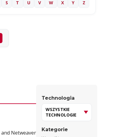
S
T
U
V
W
X
Y
Z
Technologia
Kategorie
NA and Netweaver