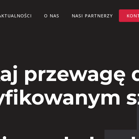
AKTUALNOŚCI
O NAS
NASI PARTNERZY
KON
aj przewagę d
yfikowanym 