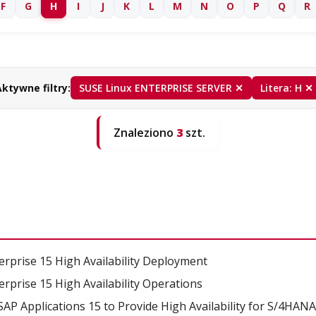
F
G
H
I
J
K
L
M
N
O
P
Q
R
ktywne filtry:
SUSE Linux ENTERPRISE SERVER ✕
Litera: H ✕
Znaleziono
3
szt.
prise 15 High Availability Deployment
prise 15 High Availability Operations
AP Applications 15 to Provide High Availability for S/4HA