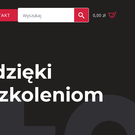
Search
TAKT
0,00
zł
for:
zięki
szkoleniom