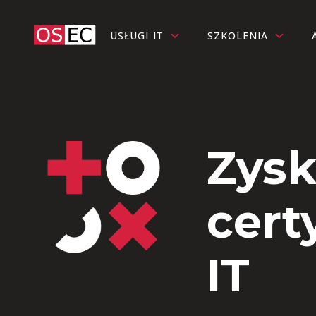
USŁUGI IT
SZKOLENIA
Zysk
cert
IT