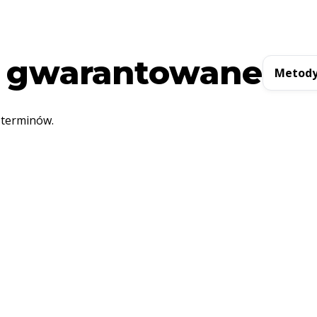
 gwarantowane
Metody
 terminów.