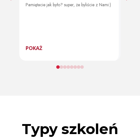
Pamiętacie jak było? super, że byliście z Nami:)
Od 11 
program
POKAŻ
POK
Typy szkoleń