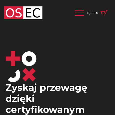
0,00
zł
Zyskaj przewagę
dzięki
certyfikowanym