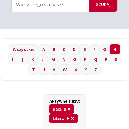
SZUKAJ
Wszystkie
A
B
C
D
E
F
G
H
I
J
K
L
M
N
O
P
Q
R
S
T
U
V
W
X
Y
Z
Aktywne filtry:
Bacula ✕
Litera: H ✕