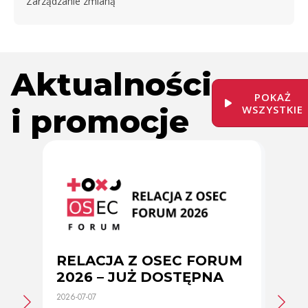
Zarządzanie zmianą
Aktualności
POKAŻ
i promocje
WSZYSTKIE
RELACJA Z OSEC FORUM
Zmi
2026 – JUŻ DOSTĘPNA
cer
2026-07-07
2026-0