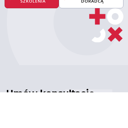
SZKOLENIA
DORADCĄ
Umów konsultację
z ekspertem
Porozmawiaj z naszym
ekspertem IT – poznaj