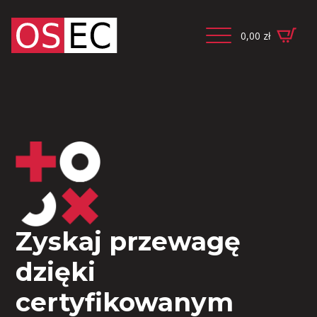
0,00
zł
Zyskaj przewagę
dzięki
certyfikowanym