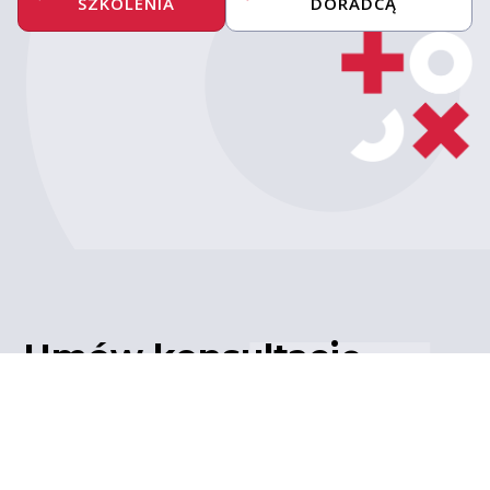
SZKOLENIA
DORADCĄ
Umów konsultację
z ekspertem
Porozmawiaj z naszym
ekspertem IT – poznaj