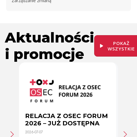
Zarządzanie zmianą
Aktualności
POKAŻ
i promocje
WSZYSTKIE
RELACJA Z OSEC FORUM
Zmi
2026 – JUŻ DOSTĘPNA
cer
2026-07-07
2026-0