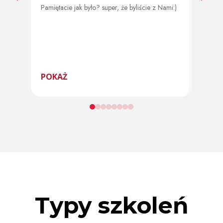
Pamiętacie jak było? super, że byliście z Nami:)
Od 11 
program
POKAŻ
POK
Typy szkoleń