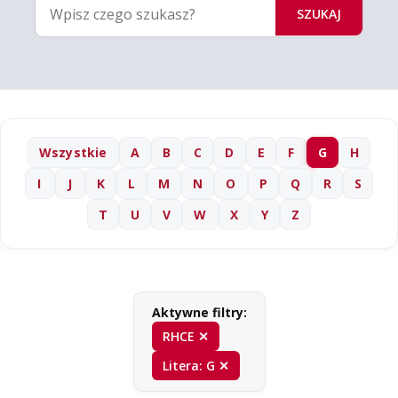
SZUKAJ
Wszystkie
A
B
C
D
E
F
G
H
I
J
K
L
M
N
O
P
Q
R
S
T
U
V
W
X
Y
Z
Aktywne filtry:
RHCE ✕
Litera: G ✕