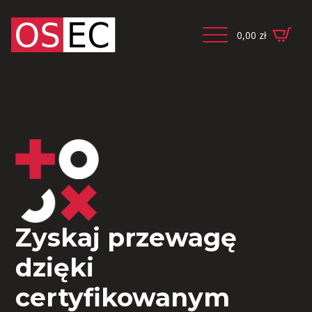
0,00
zł
Zyskaj przewagę
dzięki
certyfikowanym