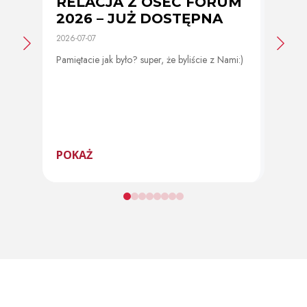
RELACJA Z OSEC FORUM
Zmi
2026 – JUŻ DOSTĘPNA
cer
2026-07-07
2026-0
Pamiętacie jak było? super, że byliście z Nami:)
Od 11 
program
POKAŻ
POK