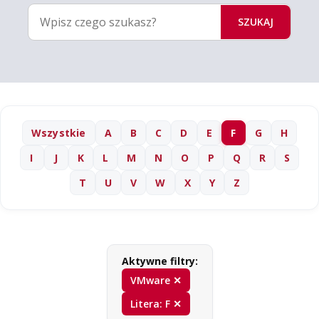
SZUKAJ
Wszystkie
A
B
C
D
E
F
G
H
I
J
K
L
M
N
O
P
Q
R
S
T
U
V
W
X
Y
Z
Aktywne filtry:
VMware ✕
Litera: F ✕