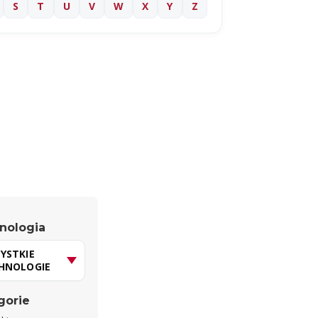
S
T
U
V
W
X
Y
Z
nologia
gorie