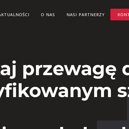
AKTUALNOŚCI
O NAS
NASI PARTNERZY
KON
aj przewagę d
yfikowanym 