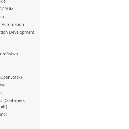
kie
i SCRUM
yka
e Automation
ation Development
)
eczeństwo
(OpenStack)
ase
s
 (Containers -
ift)
ncil