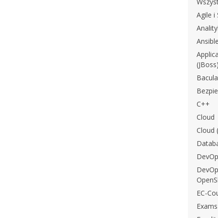
Wszyst
Agile 
Analit
Ansibl
Applic
(JBoss
Bacula
Bezpi
C++
Cloud
Cloud 
Datab
DevOp
DevOps
OpenSh
EC-Cou
Exams