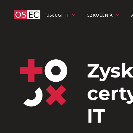
USŁUGI IT
SZKOLENIA
Zysk
cert
IT