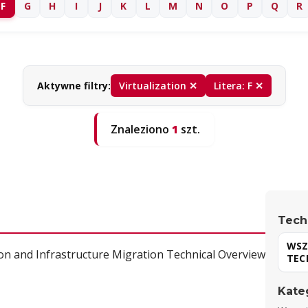
F
G
H
I
J
K
L
M
N
O
P
Q
R
Aktywne filtry:
Virtualization ✕
Litera: F ✕
Znaleziono
1
szt.
Tech
ion and Infrastructure Migration Technical Overview
Kate