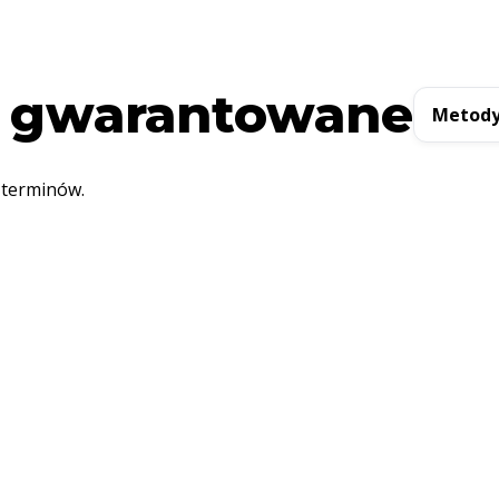
 gwarantowane
Metody
 terminów.