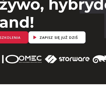
 żywo, hybryd
and!
SZKOLENIA
ZAPISZ SIĘ JUŻ DZIŚ