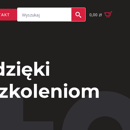
Search
TAKT
0,00
zł
for:
zięki
szkoleniom