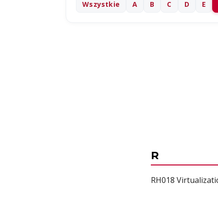
Wszystkie
A
B
C
D
E
R
RH018 Virtualizat