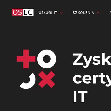
USŁUGI IT
SZKOLENIA
Zysk
cert
IT