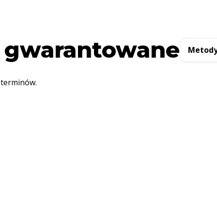
 gwarantowane
Metody
 terminów.