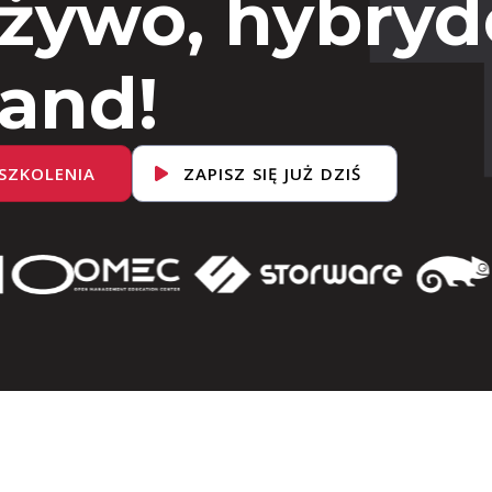
 żywo, hybryd
and!
SZKOLENIA
ZAPISZ SIĘ JUŻ DZIŚ