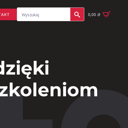
Search
TAKT
0,00
zł
for:
zięki
szkoleniom