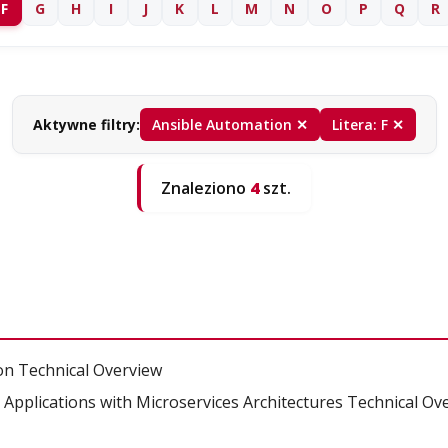
F
G
H
I
J
K
L
M
N
O
P
Q
R
Aktywne filtry:
Ansible Automation ✕
Litera: F ✕
Znaleziono
4
szt.
on Technical Overview
pplications with Microservices Architectures Technical Ov