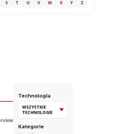
S
T
U
V
W
X
Y
Z
Technologia
erview
Kategorie