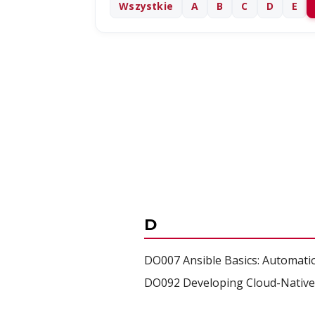
Wszystkie
A
B
C
D
E
D
DO007 Ansible Basics: Automati
DO092 Developing Cloud-Native A