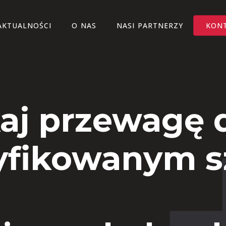
AKTUALNOŚCI
O NAS
NASI PARTNERZY
KON
aj przewagę d
yfikowanym 