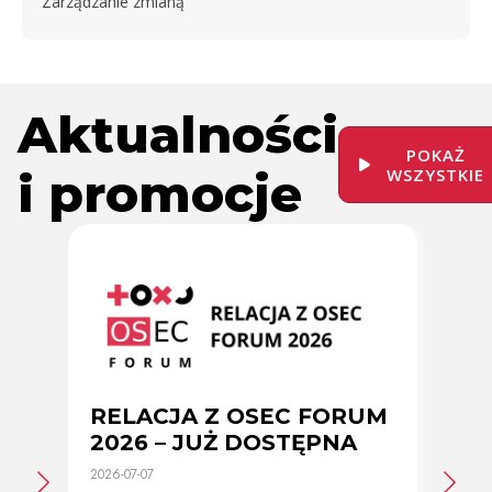
Zarządzanie zmianą
Aktualności
POKAŻ
i promocje
WSZYSTKIE
RELACJA Z OSEC FORUM
Zmi
2026 – JUŻ DOSTĘPNA
cer
2026-07-07
2026-0