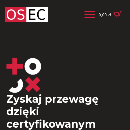
0,00
zł
Zyskaj przewagę
dzięki
certyfikowanym