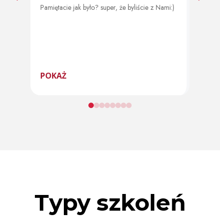
Pamiętacie jak było? super, że byliście z Nami:)
Od 11 
program
POKAŻ
POK
Typy szkoleń