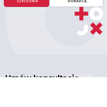
SZKOLENIA
DORADCĄ
Umów konsultację
z ekspertem
Porozmawiaj z naszym
ekspertem IT – poznaj