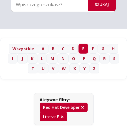
SZUKAJ
Wszystkie
A
B
C
D
E
F
G
H
I
J
K
L
M
N
O
P
Q
R
S
T
U
V
W
X
Y
Z
Aktywne filtry:
Red Hat Developer ✕
Litera: E ✕