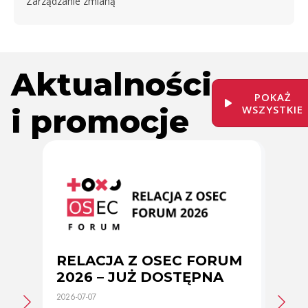
Zarządzanie zmianą
Aktualności
POKAŻ
i promocje
WSZYSTKIE
RELACJA Z OSEC FORUM
Zmi
2026 – JUŻ DOSTĘPNA
cer
2026-07-07
2026-0