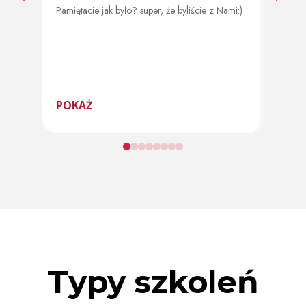
Pamiętacie jak było? super, że byliście z Nami:)
Od 11 
program
POKAŻ
POK
Typy szkoleń