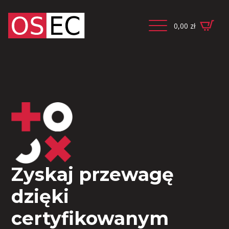
0,00
zł
Zyskaj przewagę
dzięki
certyfikowanym