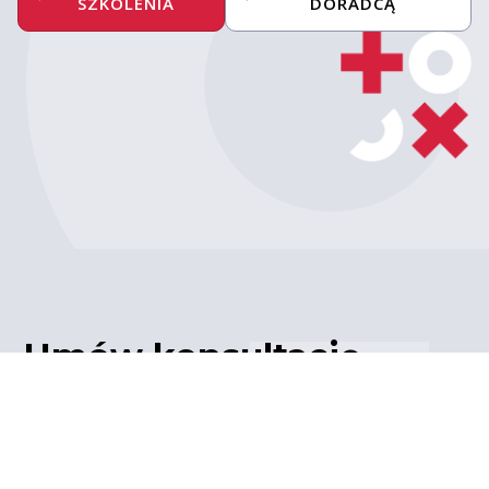
SZKOLENIA
DORADCĄ
Umów konsultację
z ekspertem
Porozmawiaj z naszym
ekspertem IT – poznaj