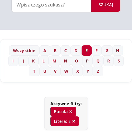
SZUKAJ
Wszystkie
A
B
C
D
E
F
G
H
I
J
K
L
M
N
O
P
Q
R
S
T
U
V
W
X
Y
Z
Aktywne filtry:
Bacula ✕
Litera: E ✕