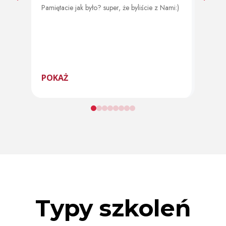
Pamiętacie jak było? super, że byliście z Nami:)
Od 11 
program
POKAŻ
POK
Typy szkoleń