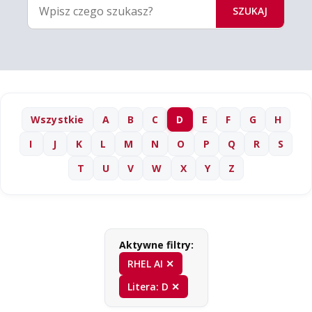
SZUKAJ
Wszystkie
A
B
C
D
E
F
G
H
I
J
K
L
M
N
O
P
Q
R
S
T
U
V
W
X
Y
Z
Aktywne filtry:
RHEL AI ✕
Litera: D ✕