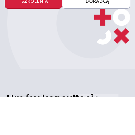
SZKOLENIA
DORADCĄ
Umów konsultację
z ekspertem
Porozmawiaj z naszym
ekspertem IT – poznaj