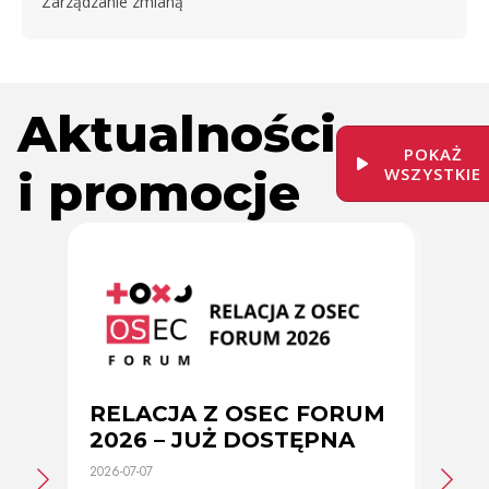
Zarządzanie zmianą
Aktualności
POKAŻ
i promocje
WSZYSTKIE
RELACJA Z OSEC FORUM
Zmi
2026 – JUŻ DOSTĘPNA
cer
2026-07-07
2026-0