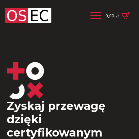
0,00
zł
Zyskaj przewagę
dzięki
certyfikowanym