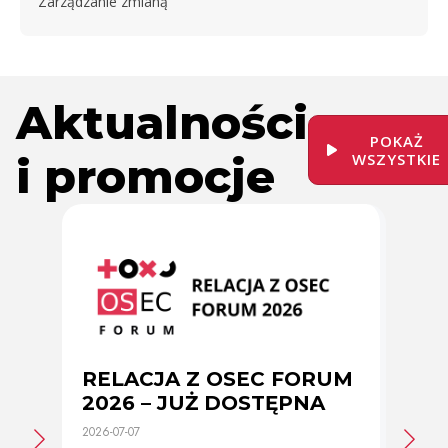
Zarządzanie zmianą
Aktualności
POKAŻ
i promocje
WSZYSTKIE
RELACJA Z OSEC FORUM
Zmi
2026 – JUŻ DOSTĘPNA
cer
2026-07-07
2026-0