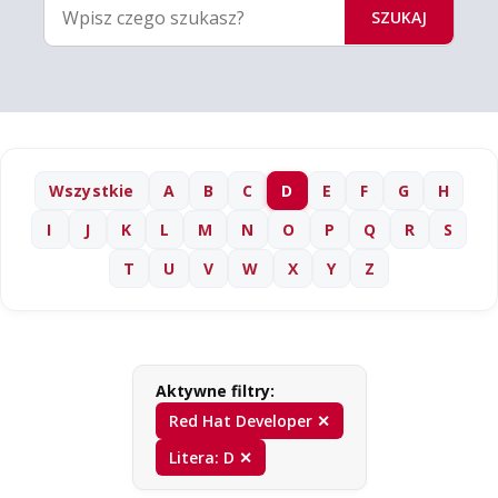
SZUKAJ
Wszystkie
A
B
C
D
E
F
G
H
I
J
K
L
M
N
O
P
Q
R
S
T
U
V
W
X
Y
Z
Aktywne filtry:
Red Hat Developer ✕
Litera: D ✕