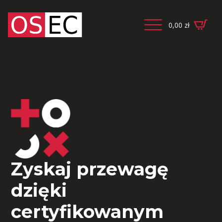
0,00
zł
Zyskaj przewagę
dzięki
certyfikowanym