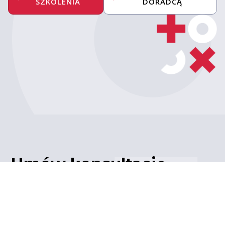
SZKOLENIA
DORADCĄ
Umów konsultację
z ekspertem
Porozmawiaj z naszym
ekspertem IT – poznaj