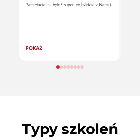
Pamiętacie jak było? super, że byliście z Nami:)
Od 11 
program
POKAŻ
POK
Typy szkoleń