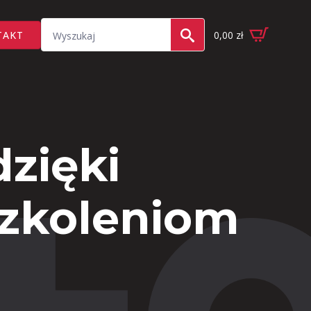
Search
TAKT
0,00
zł
for:
zięki
szkoleniom