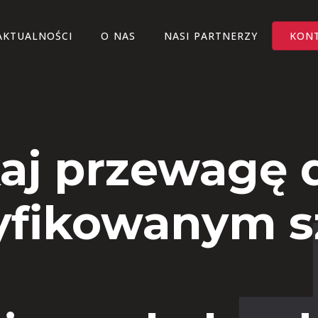
AKTUALNOŚCI
O NAS
NASI PARTNERZY
KON
aj przewagę d
yfikowanym 