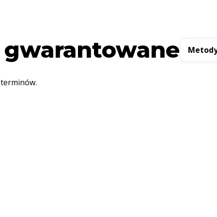
 gwarantowane
Metody
 terminów.