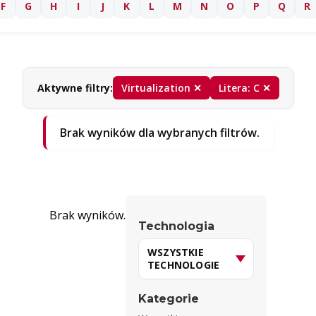
F
G
H
I
J
K
L
M
N
O
P
Q
R
Aktywne filtry:
Virtualization ✕
Litera: C ✕
Brak wyników dla wybranych filtrów.
Brak wyników.
Technologia
Kategorie