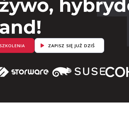
 żywo, hybryd
and!
SZKOLENIA
ZAPISZ SIĘ JUŻ DZIŚ