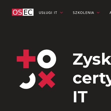
USŁUGI IT
SZKOLENIA
Zysk
cert
IT