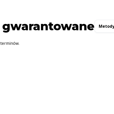
 gwarantowane
Metody
 terminów.