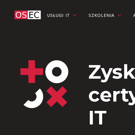
USŁUGI IT
SZKOLENIA
Zysk
cert
IT