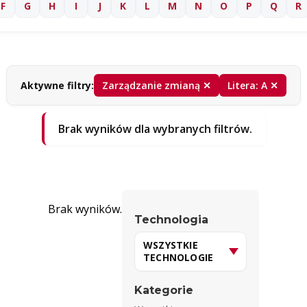
F
G
H
I
J
K
L
M
N
O
P
Q
R
Aktywne filtry:
Zarządzanie zmianą ✕
Litera: A ✕
Brak wyników dla wybranych filtrów.
Brak wyników.
Technologia
Kategorie