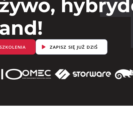
 żywo, hybryd
and!
SZKOLENIA
ZAPISZ SIĘ JUŻ DZIŚ