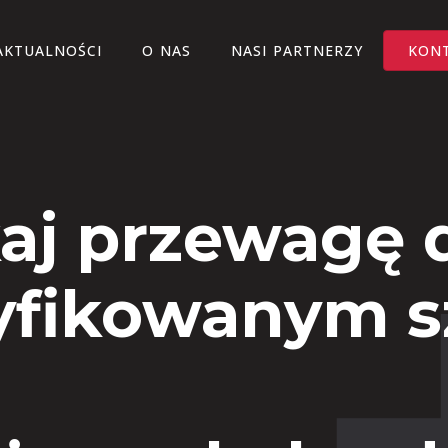
AKTUALNOŚCI
O NAS
NASI PARTNERZY
KON
aj przewagę d
yfikowanym 