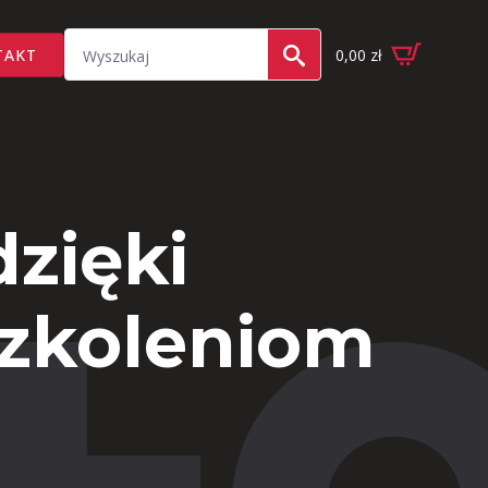
Search
TAKT
0,00
zł
for:
zięki
szkoleniom