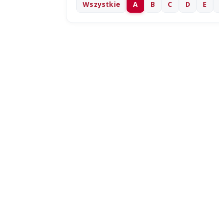
Wszystkie
A
B
C
D
E