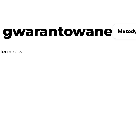
 gwarantowane
Metody
 terminów.