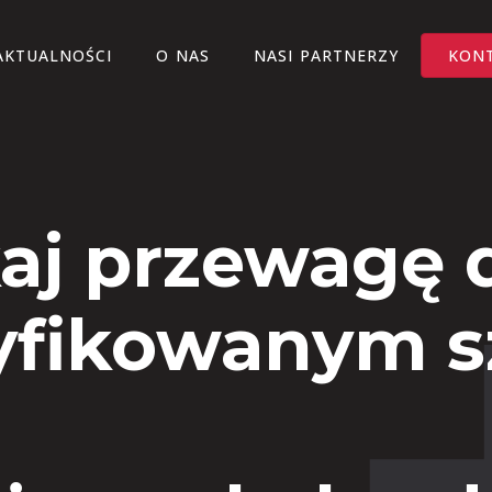
AKTUALNOŚCI
O NAS
NASI PARTNERZY
KON
aj przewagę d
yfikowanym 