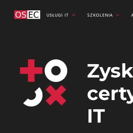
USŁUGI IT
SZKOLENIA
Zysk
cert
IT