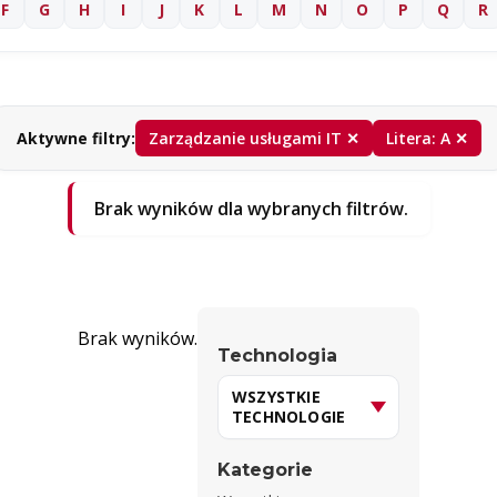
F
G
H
I
J
K
L
M
N
O
P
Q
R
Aktywne filtry:
Zarządzanie usługami IT ✕
Litera: A ✕
Brak wyników dla wybranych filtrów.
Brak wyników.
Technologia
Kategorie