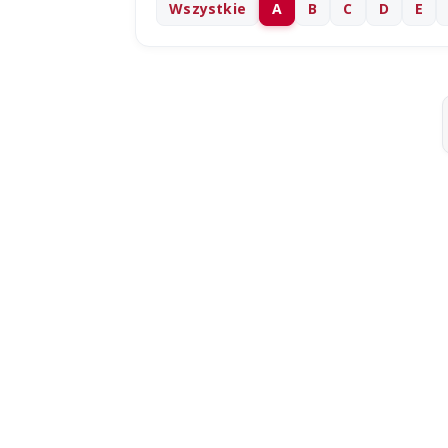
Wszystkie
A
B
C
D
E