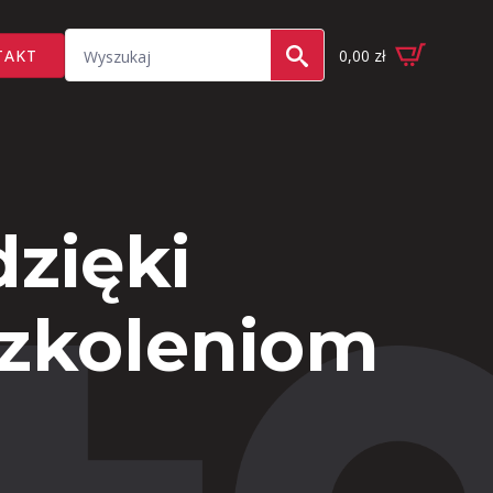
Search
TAKT
0,00
zł
for:
zięki
szkoleniom