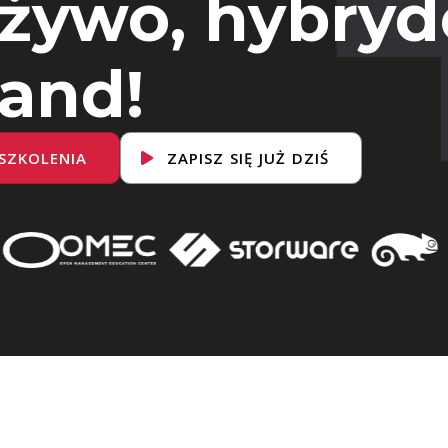
 żywo, hybryd
and!
SZKOLENIA
ZAPISZ SIĘ JUŻ DZIŚ