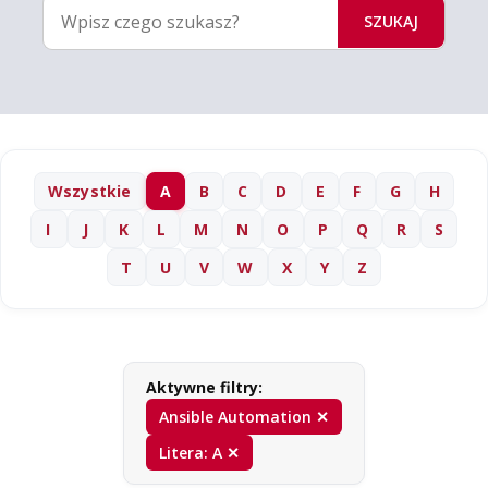
SZUKAJ
Wszystkie
A
B
C
D
E
F
G
H
I
J
K
L
M
N
O
P
Q
R
S
T
U
V
W
X
Y
Z
Aktywne filtry:
Ansible Automation ✕
Litera: A ✕