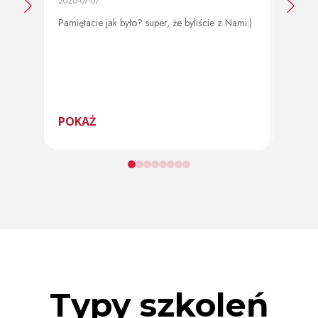
2026-07-07
2026-0
Pamiętacie jak było? super, że byliście z Nami:)
Od 11 
program
POKAŻ
POK
Typy szkoleń