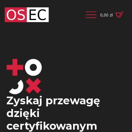
0,00
zł
Zyskaj przewagę
dzięki
certyfikowanym