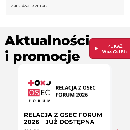
Zarządzanie zmianą
Aktualności
POKAŻ
i promocje
WSZYSTKIE
RELACJA Z OSEC FORUM
Zmi
2026 – JUŻ DOSTĘPNA
cer