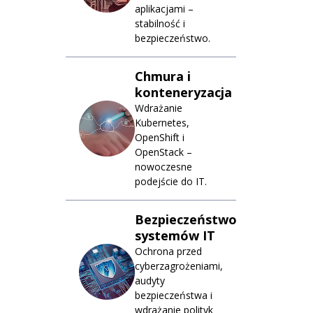
aplikacjami –
stabilność i
bezpieczeństwo.
Chmura i
konteneryzacja
Wdrażanie
Kubernetes,
OpenShift i
OpenStack –
nowoczesne
podejście do IT.
Bezpieczeństwo
systemów IT
Ochrona przed
cyberzagrożeniami,
audyty
bezpieczeństwa i
wdrażanie polityk