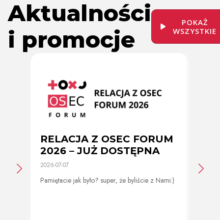
Aktualności
POKAŻ
i promocje
WSZYSTKIE
RELACJA Z OSEC FORUM
Zmi
2026 – JUŻ DOSTĘPNA
cer
2026-07-07
2026-0
Pamiętacie jak było? super, że byliście z Nami:)
Od 11 
program