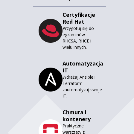
Certyfikacje
Red Hat
Przygotuj się do
egzaminów
RHCSA, RHCE i
wielu innych.
Automatyzacja
IT
Wdrażaj Ansible i
Terraform –
zautomatyzuj swoje
IT.
Chmura i
kontenery
Praktyczne
warsztaty z